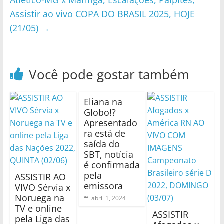
Atlético-MG x Maringá, Escalações, Palpites,
Assistir ao vivo COPA DO BRASIL 2025, HOJE
(21/05)
→
Você pode gostar também
Eliana na
Globo!?
Apresentado
ra está de
saída do
SBT, notícia
é confirmada
pela
ASSISTIR AO
emissora
VIVO Sérvia x
Noruega na
abril 1, 2024
TV e online
ASSISTIR
pela Liga das