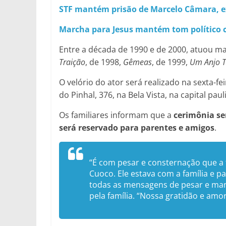
STF mantém prisão de Marcelo Câmara, e
Marcha para Jesus mantém tom político 
Entre a década de 1990 e de 2000, atuou ma
Traição
, de 1998,
Gêmeas
, de 1999,
Um Anjo T
O velório do ator será realizado na sexta-fe
do Pinhal, 376, na Bela Vista, na capital pauli
Os familiares informam que a
cerimônia se
será reservado para parentes e amigos
.
“É com pesar e consternação que a 
Cuoco. Ele estava com a família e p
todas as mensagens de pesar e mani
pela família. “Nossa gratidão e amo