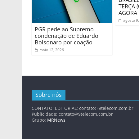
TERÇA (
AGORA
agosto 9
PGR pede ao Supremo
condenação de Eduardo
Bolsonaro por coação
maio 12, 2026
Sobre nós
CONTATO: EDITORIAL:
contato@9telecom.com.br
Publicidade:
contato@9telecom.com.br
Grupo:
MRNews