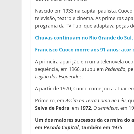
Nascido em 1933 na capital paulista, Cuoco
televisão, teatro e cinema. As primeiras a
programa da TV Tupi que adaptava peças de
Chuvas continuam no Rio Grande do Sul,
Francisco Cuoco morre aos 91 anos; ator
A primeira aparição em uma telenovela oc
sequência, em 1966, atuou em
Redenção
, p
Legião dos Esquecidos
.
A partir de 1970, Cuoco começou a atuar e
Primeiro, em
Assim na Terra Como no Céu
, q
Selva de Pedra
, em
1972
,
O semideus
, em 1
Um dos maiores sucessos da carreira do a
em
Pecado Capital
, também em 1975
.