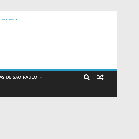
executiva
 formação imersiva
 para amistoso em Natal
AS DE SÃO PAULO