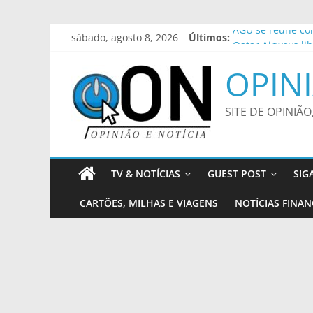
Pular
sábado, agosto 8, 2026
Últimos:
AGU se reúne com
para
Qatar Airways li
o
Funesp fecha par
OPINI
conteúdo
Profissionais da
Fundação Campeõ
SITE DE OPINIÃO
TV & NOTÍCIAS
GUEST POST
SIG
CARTÕES, MILHAS E VIAGENS
NOTÍCIAS FINAN