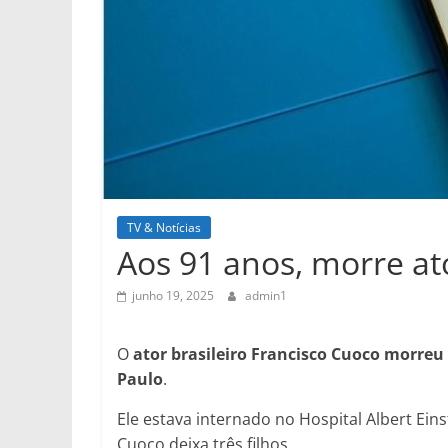
TV & Notícias
Aos 91 anos, morre at
junho 19, 2025
admin1
O
ator brasileiro Francisco Cuoco morreu 
Paulo
.
Ele estava internado no Hospital Albert Eins
Cuoco deixa três filhos.