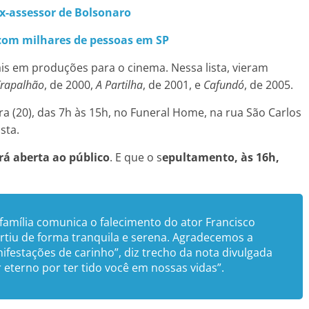
x-assessor de Bolsonaro
com milhares de pessoas em SP
is em produções para o cinema. Nessa lista, vieram
rapalhão
, de 2000,
A Partilha
, de 2001, e
Cafundó
, de 2005.
ira (20), das 7h às 15h, no Funeral Home, na rua São Carlos
sta.
rá aberta ao público
. E que o s
epultamento, às 16h,
família comunica o falecimento do ator Francisco
artiu de forma tranquila e serena. Agradecemos a
festações de carinho”, diz trecho da nota divulgada
r eterno por ter tido você em nossas vidas”.