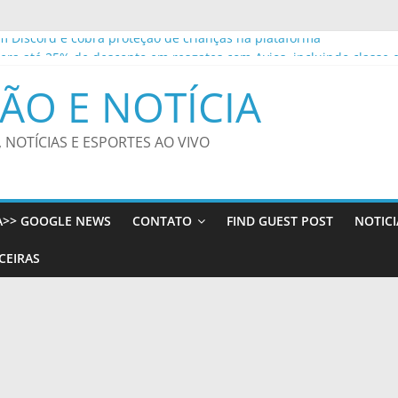
 Discord e cobra proteção de crianças na plataforma
bera até 25% de desconto em resgates com Avios, incluindo classe 
ceria com Federação de Futebol de MS – CGNotícias
ÃO E NOTÍCIA
 Educação Infantil da Rede Municipal de João Pessoa participam de
es do Amanhã amplia experiências e leva time sub-14 de futebol
, NOTÍCIAS E ESPORTES AO VIVO
A>> GOOGLE NEWS
CONTATO
FIND GUEST POST
NOTICI
CEIRAS