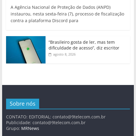
A Agência Nacional de Proteção de Dados (ANPD)
instaurou, nesta sexta-feira (7), processo de fiscalização
contra a plataforma Discord para
“Brasileiro gosta de ler, mas tem
dificuldade de acesso”, diz escritor
agosto 8, 2026
Sobre nós
CONTATO: EDITORIAL:
contato@9telecom.com.br
Publicidade:
contato@9telecom.com.br
Grupo:
MRNews