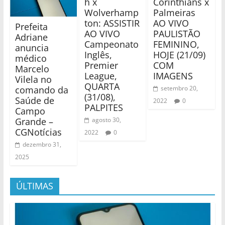
h x
Corinthians x
Wolverhamp
Palmeiras
ton: ASSISTIR
AO VIVO
Prefeita
AO VIVO
PAULISTÃO
Adriane
Campeonato
FEMININO,
anuncia
Inglês,
HOJE (21/09)
médico
Premier
COM
Marcelo
League,
IMAGENS
Vilela no
QUARTA
comando da
setembro 20,
(31/08),
Saúde de
2022
0
PALPITES
Campo
Grande –
agosto 30,
CGNotícias
2022
0
dezembro 31,
2025
ÚLTIMAS