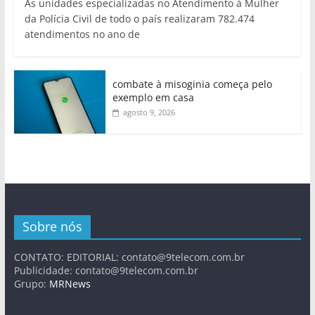
As unidades especializadas no Atendimento à Mulher
da Polícia Civil de todo o país realizaram 782.474
atendimentos no ano de
combate à misoginia começa pelo
exemplo em casa
agosto 9, 2026
Sobre nós
CONTATO: EDITORIAL:
contato@9telecom.com.br
Publicidade:
contato@9telecom.com.br
Grupo:
MRNews