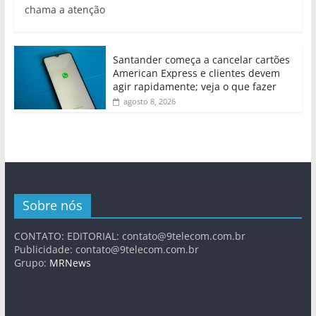
chama a atenção
Santander começa a cancelar cartões
American Express e clientes devem
agir rapidamente; veja o que fazer
agosto 8, 2026
Sobre nós
CONTATO: EDITORIAL:
contato@9telecom.com.br
Publicidade:
contato@9telecom.com.br
Grupo:
MRNews