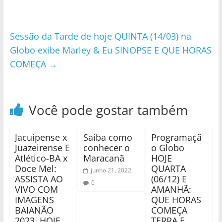
Sessão da Tarde de hoje QUINTA (14/03) na
Globo exibe Marley & Eu SINOPSE E QUE HORAS
COMEÇA
→
Você pode gostar também
Jacuipense x
Saiba como
Programaçã
Juazeirense E
conhecer o
o Globo
Atlético-BA x
Maracanã
HOJE
Doce Mel:
QUARTA
junho 21, 2022
ASSISTA AO
(06/12) E
0
VIVO COM
AMANHÃ:
IMAGENS
QUE HORAS
BAIANÃO
COMEÇA
2023, HOJE
TERRA E