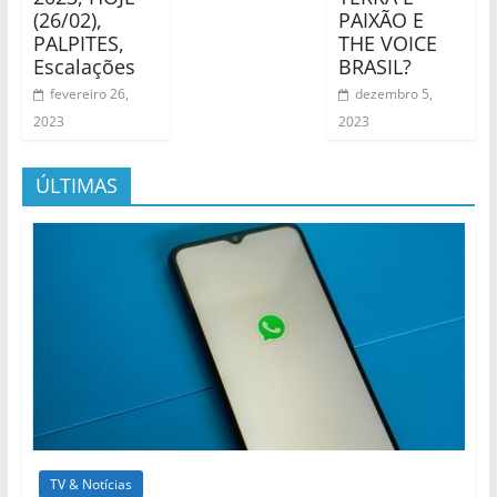
(26/02),
PAIXÃO E
PALPITES,
THE VOICE
Escalações
BRASIL?
fevereiro 26,
dezembro 5,
2023
2023
ÚLTIMAS
TV & Notícias